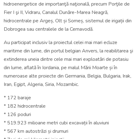
hidroenergetice de importanţă naţională, precum Porţile de
Fier I şi II, Vidraru, Canalul Dunăre-Marea Neagră,
hidrocentrale pe Argeș, Olt și Someș, sistemul de irigații din
Dobrogea sau centralele de la Cernavodă.
Au participat inclusiv la proiectul celei mai mari ecluze
maritime din lume, din portul belgian Anvers, la reabilitarea şi
extinderea uneia dintre cele mai mari exploatări de potasiu
din lume, aflată în Iordania, pe malul Mării Moarte și în
numeroase alte proiecte din Germania, Belgia, Bulgaria, Irak,
Iran, Egipt, Algeria, Siria, Mozambic.
* 172 baraje
* 182 hidrocentrale
* 126 poduri
* 519.923 milioane metri cubi excavații în aluviuni
* 567 km autostrăzi și drumuri