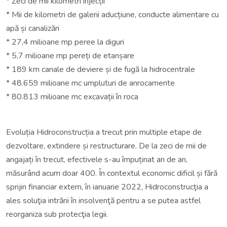
* Zeci de mii kilometri injecții
* Mii de kilometri de galerii aducțiune, conducte alimentare cu
apă și canalizări
* 27,4 milioane mp peree la diguri
* 5,7 milioane mp pereți de etanșare
* 189 km canale de deviere și de fugă la hidrocentrale
* 48.659 milioane mc umpluturi de anrocamente
* 80.813 milioane mc excavații în roca
Evoluția Hidroconstrucția a trecut prin multiple etape de
dezvoltare, extindere și restructurare. De la zeci de mii de
angajați în trecut, efectivele s-au împuținat an de an,
măsurând acum doar 400. În contextul economic dificil și fără
sprijin financiar extern, în ianuarie 2022, Hidroconstrucţia a
ales soluţia intrării în insolvenţă pentru a se putea astfel
reorganiza sub protecţia legii.