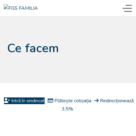
Off
Ce facem
Intră în sindincat
Plătește cotizația
Redirecționează
3,5%