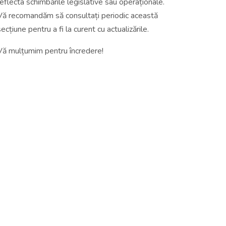
reflecta schimbările legislative sau operaționale.
Vă recomandăm să consultați periodic această
secțiune pentru a fi la curent cu actualizările.
Vă mulțumim pentru încredere!