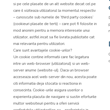
si pe cele plasate de un alt website decat cel pe
care il viziteaza utilizatorul la momentul respectiv
– cunoscute sub numele de ‘third party cookies’
(cookieuri plasate de terti) – care pot fi folosite in
mod anonim pentru a memora interesele unui
utilizator, astfel incat sa fie livrata publicitate cat
mai relevanta pentru utilizatori.
Care sunt avantajele cookie-urilor?
Un cookie contine informatii care fac legatura
intre un web-browser (utilizatorul) si un web-
server anume (website-ul). Daca un browser
acceseaza acel web-server din nou, acesta poate
citi informatia deja stocata si reactiona in
consecinta. Cookie-urile asigura userilor o
experienta placuta de navigare si sustin eforturile
multor websiteuri pentru a oferi servicii
confortabile utilizatorillor: ex – preferintele in