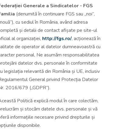
Federației Generale a Sindicatelor - FGS
Familia
(denumită în continuare FGS sau „noi”,
„nouă”), cu sediul în România, având adresa
completă și detalii de contact afișate pe site-ul
oficial al organizației,
http://fgs.ro/
, acționează în
calitate de operator al datelor dumneavoastră cu
caracter personal. Ne asumăm responsabilitatea
protejării datelor dvs. personale în conformitate
cu legislația relevantă din România și UE, inclusiv
Regulamentul General privind Protecția Datelor
Nr. 2016/679 („GDPR”).
Această Politică explică modul în care colectăm,
prelucrăm și stocăm datele dvs. personale și vă
oferă informațiile necesare privind drepturile și
opțiunile disponibile.