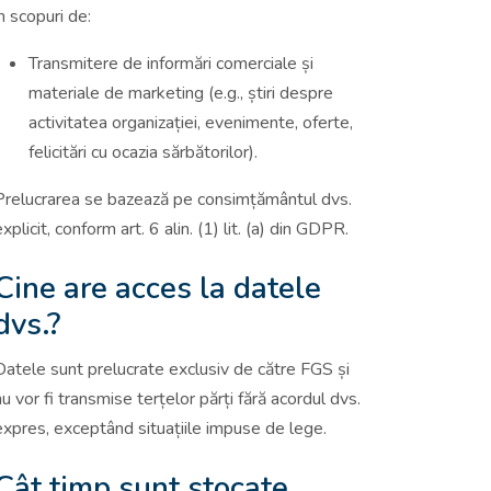
în scopuri de:
Transmitere de informări comerciale și
materiale de marketing (e.g., știri despre
activitatea organizației, evenimente, oferte,
felicitări cu ocazia sărbătorilor).
Prelucrarea se bazează pe consimțământul dvs.
explicit, conform art. 6 alin. (1) lit. (a) din GDPR.
Cine are acces la datele
dvs.?
Datele sunt prelucrate exclusiv de către FGS și
nu vor fi transmise terțelor părți fără acordul dvs.
expres, exceptând situațiile impuse de lege.
Cât timp sunt stocate