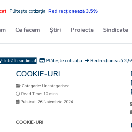
icat
Plătește cotizația
Redirecționează 3,5%
em
Ce facem
Știri
Proiecte
Sindicate
Intră în sindincat
Plătește cotizația
Redirecționează 3,
COOKIE-URI
Categorie:
Uncategorised
Read Time: 10 mins
Publicat: 26 Noiembrie 2024
COOKIE-URI