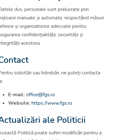
Datele dvs. personale sunt prelucrate prin
mijloace manuale și automate, respectând măsuri
tehnice și organizatorice adecvate pentru
asigurarea confidențialității, securității și
integrității acestora.
Contact
Pentru solicitări sau întrebări, ne puteți contacta
a:
E-mail:
office@fgs.ro
Website:
https://www.fgs.ro
Actualizări ale Politicii
Această Politică poate suferi modificări pentru a