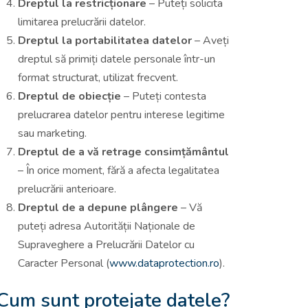
Dreptul la restricționare
– Puteți solicita
limitarea prelucrării datelor.
Dreptul la portabilitatea datelor
– Aveți
dreptul să primiți datele personale într-un
format structurat, utilizat frecvent.
Dreptul de obiecție
– Puteți contesta
prelucrarea datelor pentru interese legitime
sau marketing.
Dreptul de a vă retrage consimțământul
– În orice moment, fără a afecta legalitatea
prelucrării anterioare.
Dreptul de a depune plângere
– Vă
puteți adresa Autorității Naționale de
Supraveghere a Prelucrării Datelor cu
Caracter Personal (
www.dataprotection.ro
).
Cum sunt protejate datele?