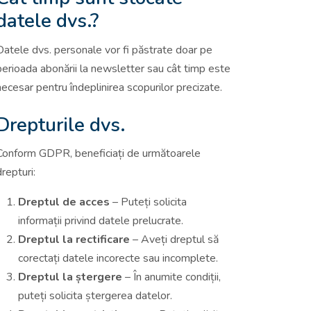
datele dvs.?
Datele dvs. personale vor fi păstrate doar pe
perioada abonării la newsletter sau cât timp este
necesar pentru îndeplinirea scopurilor precizate.
Drepturile dvs.
Conform GDPR, beneficiați de următoarele
drepturi:
Dreptul de acces
– Puteți solicita
informații privind datele prelucrate.
Dreptul la rectificare
– Aveți dreptul să
corectați datele incorecte sau incomplete.
Dreptul la ștergere
– În anumite condiții,
puteți solicita ștergerea datelor.